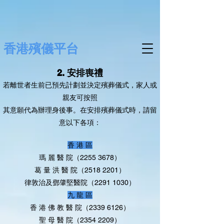
香港殯儀平台
2. 安排喪禮
若離世者生前已預先計劃並決定殯葬儀式，家人或
親友可按照
其意願代為辦理身後事。在安排殯葬儀式時，請留
意以下各項：
香 港 區
瑪 麗 醫 院（2255 3678）
葛 量 洪 醫 院（2518 2201）
律敦治及鄧肇堅醫院（2291 1030）
九 龍 區
香 港 佛 教 醫 院（2339 6126）
聖 母 醫 院（2354 2209）