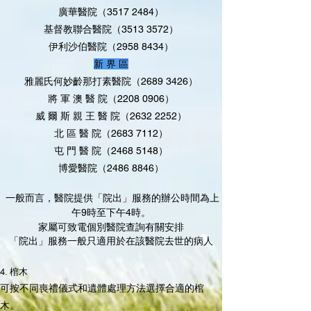
廣華醫院（3517 2484）
基督教聯合醫院（3513 3572）
伊利沙伯醫院（2958 8434）
新 界 區
雅麗氏何妙齡那打素醫院（2689 3426）
將 軍 澳 醫 院（2208 0906）
威 爾 斯 親 王 醫 院（2632 2252）
北 區 醫 院（2683 7112）
屯 門 醫 院（2468 5148）
博愛醫院（2486 8846）
一般而言，醫院提供「院出」服務的辦公時間為上
午9時至下午4時。
家屬可致電個別醫院查詢有關安排
「院出」服務一般只適用於在該醫院去世的病人
4. 棺木
可按不同喪禮儀式和遺體處理方法選擇合適的棺
木。