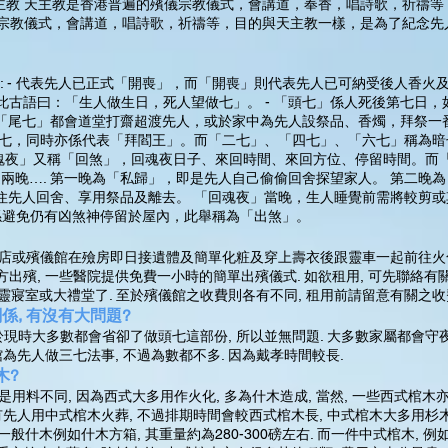
主教 天主教是香港普遍的殯儀宗教儀式，會講道，奉香，唱詩歌，祈禱等
儀宗教儀式，會講道，唱詩歌，祈禱等，目的與天主教一樣，是為了紀念先
: - 代表先人已正式「開喪」，而「開喪」則代表先人已可納受後人香火
此古語曰：「生人做生日，死人望做七」。 - 「頭七」係人死後第七日，
「尾七」都會道堂打齋超渡先人，或於家中為先人設祭品、香燭，拜祭一番
做七，同時亦係代表「拜閻王」。而「二七」、「四七」、「六七」稱為
回魂夜」又稱「回煞」，回魂夜日子、來回時間、來回方位、停留時間。而
連兩晚…. 第一晚為「私歸」，即是先人自己偷偷回舍探望家人。 第二晚
帶住先人回舍、享用祭品及離去。 「回魂夜」當晚，生人睡覺前需將較剪
係避免仍有凶煞神停留於屋內，此舉稱為「出煞」。
長生店或殯儀館在殮房即日接遺體及簡單化粧及穿上壽衣後跟靈車一起前往火化
出殯, 一些醫院提供免費一小時的簡單出殯儀式. 如欲租用, 可先聯絡有
之靈寢室或大禮堂了. 至於殯儀館之收費則各有不同, 租用前請留意有關之收
係, 有沒有大問題?
現時大多數都會省卻了做頭七這部份, 所以並無問題. 大多數家屬都會守夜
為先人做三七法事, 不過為數都不多. 因為戴孝時間較長.
木?
是用料不同, 因為西式大多用作火化, 多為什木造成, 當然, 一些西式棺木
先人用中式棺木火葬, 不過排期時間會較西式棺木長, 中式棺木大多用杉木
什木例如什木方箱, 其重量約為280-300磅左右. 而一件中式棺木, 例如1