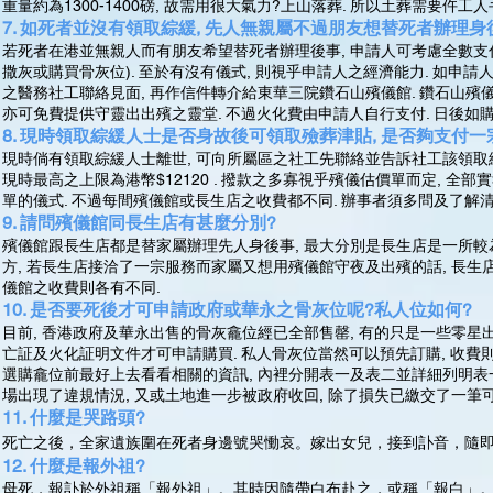
重量約為1300-1400磅, 故需用很大氣力?上山落葬. 所以土葬需要仵工
7. 如死者並沒有領取綜緩, 先人無親屬不過朋友想替死者辦理身後
若死者在港並無親人而有朋友希望替死者辦理後事, 申請人可考慮全數支付有
撒灰或購買骨灰位). 至於有沒有儀式, 則視乎申請人之經濟能力. 如申
之醫務社工聯絡見面, 再作信件轉介給東華三院鑽石山殯儀館. 鑽石山殯儀館
亦可免費提供守靈出出殯之靈堂. 不過火化費由申請人自行支付. 日後
8. 現時領取綜緩人士是否身故後可領取殮葬津貼, 是否夠支付一
現時倘有領取綜緩人士離世, 可向所屬區之社工先聯絡並告訴社工該領取綜
現時最高之上限為港幣$12120 . 撥款之多寡視乎殯儀估價單而定, 全部實
單的儀式. 不過每間殯儀館或長生店之收費都不同. 辦事者須多問及了解
9. 請問殯儀館同長生店有甚麼分別?
殯儀館跟長生店都是替家屬辦理先人身後事, 最大分別是長生店是一所較為細
方, 若長生店接洽了一宗服務而家屬又想用殯儀館守夜及出殯的話, 長生店
儀館之收費則各有不同.
10. 是否要死後才可申請政府或華永之骨灰位呢?私人位如何?
目前, 香港政府及華永出售的骨灰龕位經已全部售罄, 有的只是一些零星
亡証及火化証明文件才可申請購買. 私人骨灰位當然可以預先訂購, 收費則
選購龕位前最好上去看看相關的資訊, 內裡分開表一及表二並詳細列明表一屬
場出現了違規情況, 又或土地進一步被政府收回, 除了損失已繳交了一筆
11. 什麼是哭路頭?
死亡之後，全家遺族圍在死者身邊號哭慟哀。嫁出女兒，接到訃音，隨
12. 什麼是報外祖?
母死，報訃於外祖稱「報外祖」。其時因隨帶白布赴之，或稱「報白」