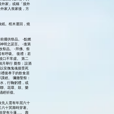
接外家」或稱「接外
待外家入喪家後，方
放紙。棺木運回，燒
前擺供祭品。 -點燃
神明之諾言。 -進第
收祭品。 -拜佛、祭
還有呼吸。 復禮：若
後口不常虛。 第二
個月舉行 奠祭：設酒
用以安撫鬼魂接受死
祭禮後孝子的飲食居
課經。 彌撒聖祭：
聖水，行鞠躬禮，或
輓聯、花環、鼓、樂
誦經祈禱。
故先人需有年屈六十
己六十冥壽時穿著。
俗穿有斗蓬…。 壽