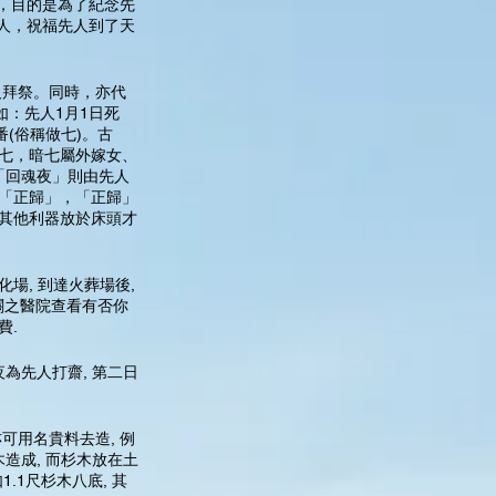
，目的是為了紀念先
人，祝福先人到了天
及拜祭。同時，亦代
如：先人1月1日死
(俗稱做七)。古
暗七，暗七屬外嫁女、
「回魂夜」則由先人
為「正歸」，「正歸」
或其他利器放於床頭才
場, 到達火葬場後,
關之醫院查看有否你
費.
為先人打齋, 第二日
亦可用名貴料去造, 例
造成, 而杉木放在土
.1尺杉木八底, 其