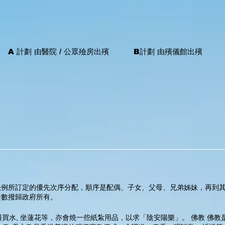
A 計劃 由醫院 / 公眾殮房出殯
B計劃 由殯儀館出殯
法例所訂定的優先次序分配，順序是配偶、子女、父母、兄弟姊妹，再到
全數撥歸政府所有。
幡買水, 坐蓮花等，亦會燒一些紙紮用品，以求「陰安陽樂」。 佛教 佛教