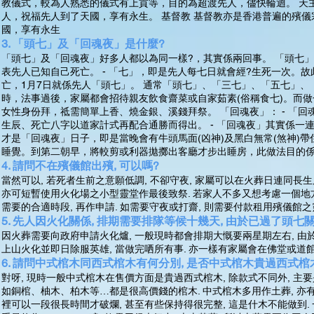
教儀式，較為人熟悉的儀式有上貢等，目的為超渡先人，儘快輪迴。 天
人，祝福先人到了天國，享有永生。 基督教 基督教亦是香港普遍的殯
國，享有永生
3. 「頭七」及「回魂夜」是什麼?
「頭七」及「回魂夜」好多人都以為同一樣?，其實係兩回事。 「頭七」
表先人已知自己死亡。 - 「七」，即是先人每七日就會經?生死一次。故
亡，1月7日就係先人「頭七」。 通常「頭七」、「三七」、「五七」、
時，法事過後，家屬都會招待親友飲食齋菜或自家茹素(俗稱食七)。而
女性身份拜，祗需簡單上香、燒金銀、溪錢拜祭。 「回魂夜」： - 「
生辰、死亡八字以道家計式再配合通勝而得出。 - 「回魂夜」其實係一
才是「回魂夜」日子，即是當晚會有牛頭馬面(凶神)及黑白無常(煞神)
睡覺。到第二朝早，將較剪或利器拋擲出客廳才步出睡房，此做法目的
4. 請問不在殯儀館出殯, 可以嗎?
當然可以, 若死者生前之意願低調, 不卻守夜, 家屬可以在火葬日連同
亦可短暫使用火化場之小型靈堂作最後致祭. 若家人不多又想考慮一個地方
需要的合適時段, 再作申請. 如需要守夜或打齋, 則需要付款租用殯儀館
5. 先人因火化關係, 排期需要排隊等候十幾天, 由於已過了頭七關
因火葬需要向政府申請火化爐, 一般現時都會排期大慨要兩星期左右, 由於
上山火化並即日除服英雄, 當做完哂所有事. 亦一樣有家屬會在佛堂或道館
6. 請問中式棺木同西式棺木有何分別, 是否中式棺木貴過西式棺
對呀, 現時一般中式棺木在售價方面是貴過西式棺木, 除款式不同外, 主要
如銅棺、柚木、柏木等…都是很高價錢的棺木. 中式棺木多用作土葬, 亦有
裡可以一段很長時間才破爛, 甚至有些保持得很完整, 這是什木不能做到. 一般