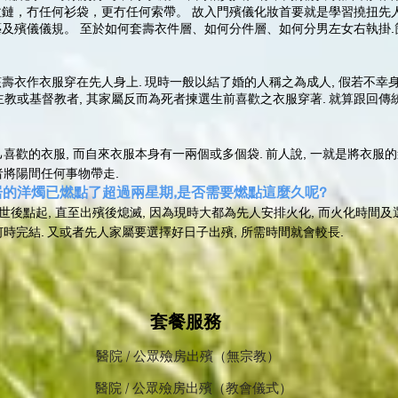
鏈，冇任何衫袋，更冇任何索帶。 故入門殯儀化妝首要就是學習撓扭先
及殯儀儀規。 至於如何套壽衣件層、如何分件層、如何分男左女右執掛.
壽衣作衣服穿在先人身上. 現時一般以結了婚的人稱之為成人, 假若不幸身
天主教或基督教者, 其家屬反而為死者揀選生前喜歡之衣服穿著. 就算跟回傳
喜歡的衣服, 而自來衣服本身有一兩個或多個袋. 前人說, 一就是將衣服的
者將陽間任何事物帶走.
鄰居的洋燭已燃點了超過兩星期,是否需要燃點這麼久呢?
離世後點起, 直至出殯後熄滅, 因為現時大都為先人安排火化, 而火化時間
時完結. 又或者先人家屬要選擇好日子出殯, 所需時間就會較長.
套餐服務
醫院 / 公眾殮房出殯（無宗教）
醫院 / 公眾殮房出殯（教會儀式）