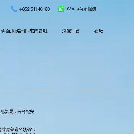
WhatsApp報價
+852 51140168
碑面服務計劃-屯門曾咀
殯儀平台
石廠
其他親屬，若分配安
是香港普遍的殯儀宗