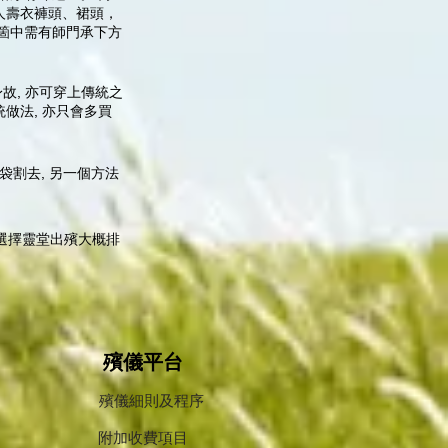
人壽衣褲頭、裙頭，
箇中需有師門承下方
故, 亦可穿上傳統之
統做法, 亦只會多買
袋割去, 另一個方法
及選擇靈堂出殯大概排
​殯儀平台
殯儀細則及程序
附加收費項目