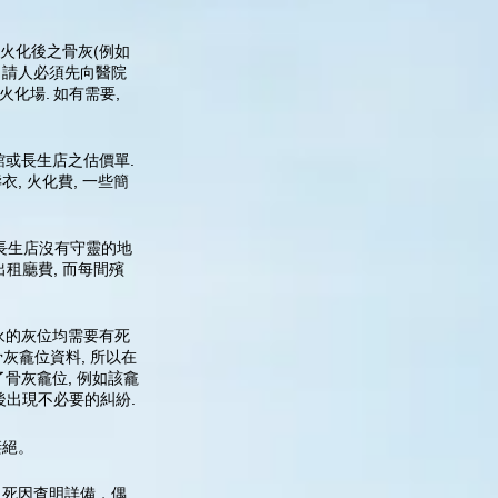
理火化後之骨灰(例如
過申請人必須先向醫院
化場. 如有需要,
館或長生店之估價單.
, 火化費, 一些簡
 長生店沒有守靈的地
租廳費, 而每間殯
華永的灰位均需要有死
灰龕位資料, 所以在
骨灰龕位, 例如該龕
後出現不必要的糾紛.
凄絕。
之死因查明詳備，偶