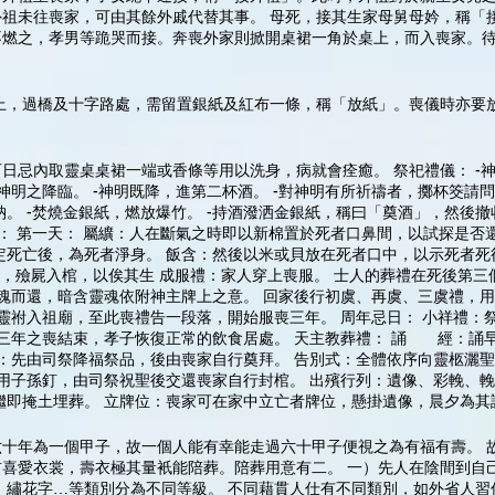
祖未往喪家，可由其餘外戚代替其事。 母死，接其生家母舅母妗，稱「
不燃之，孝男等跪哭而接。奔喪外家則掀開桌裙一角於桌上，而入喪家。
上，過橋及十字路處，需留置銀紙及紅布一條，稱「放紙」。喪儀時亦要
忌內取靈桌桌裙一端或香條等用以洗身，病就會痊癒。 祭祀禮儀： -神
問神明之降臨。 -神明既降，進第二杯酒。 -對神明有所祈禱者，擲杯筊請問
納。 -焚燒金銀紙，燃放爆竹。 -持酒潑洒金銀紙，稱曰「奠酒」，然後撤
： 第一天： 屬纊：人在斷氣之時即以新棉置於死者口鼻間，以試探是否
定死亡後，為死者淨身。 飯含：然後以米或貝放在死者口中，以示死者死
禮，殮屍入棺，以俟其生 成服禮：家人穿上喪服。 士人的葬禮在死後第三
迎魂而還，暗含靈魂依附神主牌上之意。 回家後行初虞、再虞、三虞禮，
靈祔入祖廟，至此喪禮告一段落，開始服喪三年。 周年忌日： 小祥禮：
此三年之喪結束，孝子恢復正常的飲食居處。 天主教葬禮： 誦 經：誦早
：先由司祭降福祭品，後由喪家自行奠拜。 告別式：全體依序向靈柩灑
用子孫釘，由司祭祝聖後交還喪家自行封棺。 出殯行列：遺像、彩輓、
即掩土埋葬。 立牌位：喪家可在家中立亡者牌位，懸掛遺像，晨夕為其
十年為一個甲子，故一個人能有幸能走過六十甲子便視之為有福有壽。 
喜愛衣裳，壽衣極其量衹能陪葬。陪葬用意有二。 一）先人在陰間到自
、繡花字…等類別分為不同等級。 不同藉貫人仕有不同類別，如外省人習