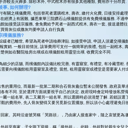
人手亦較去火葬多. 除杉木外, 中式棺木亦有很多其他種類, 費用亦十分昂貴.
事, 如何辦理?
關之殯儀費用, 包括替死者選購棺木, 壽衣, 繳付火化費, 日後安排處
請人在經濟上有困難, 據悉東華三院鑽石山殯儀館提供有免費殯儀服務. 不
如接受該宗服務, 會免費給予死者一副西式棺木, 壽衣一套, 接送遺體往火
如購買骨灰位或撒灰均要申請人自行負責
宗殯儀服務?
緩者已離世, 希望為死者申請殮葬津貼. 如接受申請, 申請人須遞交殯儀
報實銷. 一般目前情況, 該筆費用可支付一個簡單的喪禮, 包括一副棺木, 壽衣
清楚例如在醫院殮房出殯或在殯儀館租用靈堂出殯. 收費完全不同.
少的店舖, 而殯儀館內設備比較完善, 有靈寢室, 有禮堂, 有冷藏雪柜.
需要向殯儀館租用靈寢室及禮堂, 當然, 租用靈寢室或禮堂是需要家人付出
出售的重用位, 而最新一批第二期和合石骨灰龕位暫未公開發售. 政府及
各有不同. 至於選擇方面就要視乎自己的決定. 政府現時會定時發放私營骨
一組名單, 表二又屬另一組名單, 所以選購時必須清楚了解. 若錯誤選了
可觀的費用外, 先人骨灰變得又要另覓新位置擺放, 所以須小心處理避免日
即回家。其時沿途號哭稱「哭路頭」，乃由家人接進家中，隨之哀號更為
。外祖至喪家，子女跪下迎接，稱「接外祖」。此時，外祖對於親生女兒