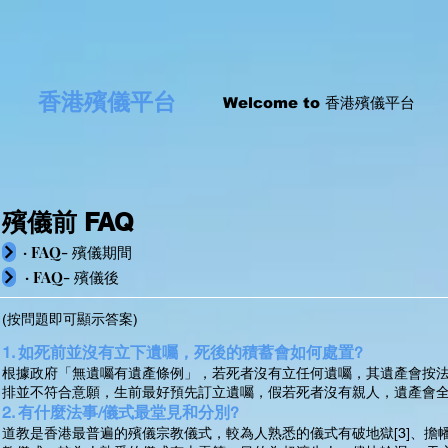
香港殯儀平台
Welcome to 香港殯儀平台
殯儀前 FAQ
· FAQ- 殯儀期間
· FAQ- 殯儀後
(按問題即可顯示答案)
1. 如死前並沒有立下遺囑，死後的積蓄會如何處置?
根據政府「無遺囑有遺產條例」，若死者沒有立任何遺囑，其遺產會按
排並不符合意願，生前最好預先訂立遺囑，假若死者沒有親人，遺產會
2. 有什麼法事/儀式最堂見和分別?
道教是香港最普遍的殯儀宗教儀式，較為人熟悉的儀式有破地獄[3]、擔