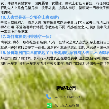
衣，件數為男雙女單，因男屬陽，女屬陰。壽衣上冇任何衫鈕，冇任何拉
否則先人上路會甩裙甩褲…後果堪虞。撓壽衣褲頭、裙頭屬一門殯儀手藝
能盡曉。
16. 人去世是否一定要穿上壽衣呢?
中國人傳統稱六十歲為大壽. 古時做壽衣以表長壽. 到老人家去世時均以該
壽衣出殯. 不過隨著時代轉變, 宗教各有不同, 很多離世之人, 例如信奉
一套壽衣用作陪葬.
17. 為何壽衣要用香燒穿一個?
簡單說, 壽衣一般都是沒有袋的, 只有一些情況是家人想先人穿上生前自己
就是用香將衣服袋燒穿一個孔, 因為有孔就會把東西流走, 意思是不讓死
18. 發覺鄰居門口早前點起了白洋燭,聽說家裡有人去世,不過
鄰居門口點了白洋燭, 表示有人離世及正在辦理喪事, 至於燃點時間, 由
期約兩星期, 即約兩星期左右才守夜及出殯, 所以門口燃點洋燭視乎喪禮何
​聯絡我們
+852 51140168
WhatsApp報價