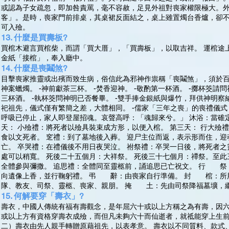
或認為子女疏忽，即加咎責罵，毫不容赦，足見外祖對喪家權限極大。外
客」。是時，喪家門前排桌，其桌裙反面結之，桌上雖置燭台香爐，卻
可入殮。
13. 什麼是買壽板?
買棺木避言買棺柴，而謂「買大厝」，「買壽板」，以取吉祥。 運棺途
金紙「接棺」，奉入廳中。
14. 什麼是喪鬮煞?
目擊喪家推靈或出殯而致生病，俗信此為邪神作祟稱「喪鬮煞」，須於百日
神案蠟燭。 -神前獻茶三杯。 -焚香迎神。 -敬酌第一杯酒。 -擲杯筊請
三杯酒。 -執杯筊問神明已否餐畢。 -雙手捧金銀紙與爆竹，拜供神明察
祀祖先，儀式僅有繁簡之差，大體相同。 -儒家「三年之喪」的喪禮儀式
呼吸已停止，家人即登屋招魂。哀聲高呼：「魂歸來兮。」 沐浴：當碓
天： 小殮禮：將死者以殮具裝束成方形，以便入棺。 第三天： 行大殮
食以文死者。 窆禮：到了墓地後入葬。 迎尸主位而返，表示形而住，
亡。 卒哭禮：在禮儀後不用日夜哭泣。 祔祭禮：卒哭一日後，將死者之
處可以稍寬。 死後二十五個月：大祥祭。 死後三十七個月：禫祭。至
全體參與彌撒。 追思禮：全體同至靈柩前，誦追思已亡祝文。 行 祭
向遺像上香，並行鞠躬禮。 弔 辭：由喪家自行準備。 封 棺：所
隊、教友、司祭、靈柩、喪家、親朋。 掩 土：先由司祭降福墓壙，繼
15. 何解要穿「壽衣」?
壽衣，中國人傳統有福有壽觀念，是年屈六十或以上方稱之為有壽，因六
或以上方有資格穿壽衣成殮，而但凡未夠六十而仙逝者，就祗能穿上生前
二）壽衣由先人親手轉贈原藉祖先，以表孝意。 壽衣以不同質料、款式