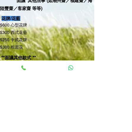
******** 面議 其他法事 (如潮州齋／福建齋／海
陸豐齋／客家齋 等等)
花牌/花藍
$600 心型花牌
$300 西式花藍
$250 中式花牌
$300 棺面花
**面議其他款式 **
套餐服務
醫院 / 公眾殮房出殯（無宗教）
醫院 / 公眾殮房出殯（教會儀式）
醫院 / 公眾殮房出殯（道教儀式）
殯儀館出殯（無宗教）
殯儀館出殯（教會儀式）