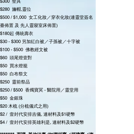
$300 聖具
$280 旛帽,靈位
$500 / $1,000 女工化妝／穿衣化妝(連靈堂簽名
臺佈置 及 先人靈寢室床佈置)
$180起 傳統壽衣
$30 - $300 另加紅白被／子孫被／十字被
$100 - $500 佛教經文被
$60 頭尾燈壹對
$50 買水燈籠
$50 白布祭文
$250 靈前祭品
$250 / $500 香燭寶冥 - 醫院用／靈堂用
$50 金銀珠
$20 木梳 (分梳儀式之用)
$2 / 壹封代安排吉儀, 連材料及$1硬幣
$4 / 壹封代安排英雄利是, 連材料及$2硬幣