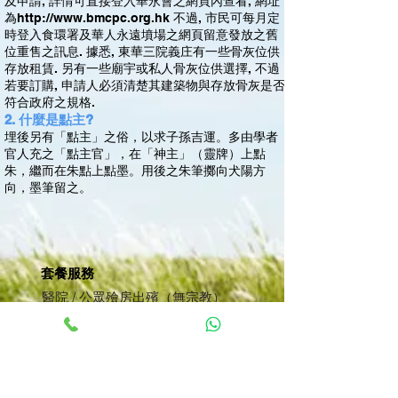
及申請, 詳情可直接登入華永會之網頁內查看, 網址
為
http://www.bmcpc.org.hk
不過, 市民可每月定
時登入食環署及華人永遠墳場之網頁留意發放之舊
位重售之訊息. 據悉, 東華三院義庄有一些骨灰位供
存放租賃. 另有一些廟宇或私人骨灰位供選擇, 不過
若要訂購, 申請人必須清楚其建築物與存放骨灰是否
符合政府之規格.
2. 什麼是點主?
埋後另有「點主」之俗，以求子孫吉運。多由學者
官人充之「點主官」，在「神主」（靈牌）上點
朱，繼而在朱點上點墨。用後之朱筆擲向犬陽方
向，墨筆留之。
套餐服務
醫院 / 公眾殮房出殯（無宗教）
醫院 / 公眾殮房出殯（教會儀式）
醫院 / 公眾殮房出殯（道教儀式）
殯儀館出殯（無宗教）
殯儀館出殯（教會儀式）