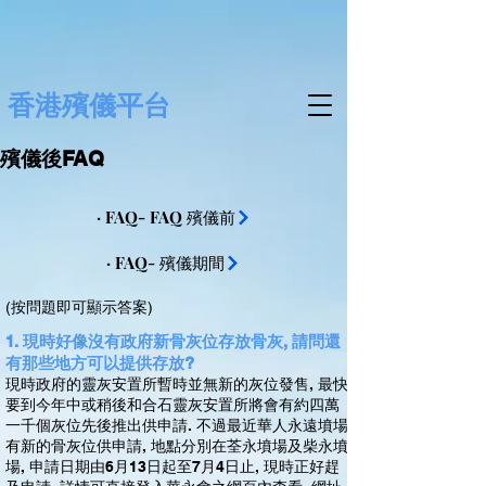
香港殯儀平台
殯儀後FAQ
· FAQ- FAQ 殯儀前
· FAQ- 殯儀期間
(按問題即可顯示答案)
1. 現時好像沒有政府新骨灰位存放骨灰, 請問還
有那些地方可以提供存放?
現時政府的靈灰安置所暫時並無新的灰位發售, 最快
要到今年中或稍後和合石靈灰安置所將會有約四萬
一千個灰位先後推出供申請. 不過最近華人永遠墳場
有新的骨灰位供申請, 地點分別在荃永墳場及柴永墳
場, 申請日期由6月13日起至7月4日止, 現時正好趕